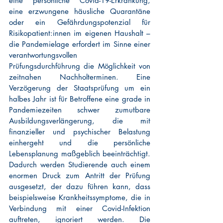
eine persönliche Covid-19-Erkrankung, 
eine erzwungene häusliche Quarantäne 
oder ein Gefährdungspotenzial für 
Risikopatient:innen im eigenen Haushalt – 
die Pandemielage erfordert im Sinne einer 
verantwortungsvollen 
Prüfungsdurchführung die Möglichkeit von 
zeitnahen Nachholterminen. Eine 
Verzögerung der Staatsprüfung um ein 
halbes Jahr ist für Betroffene eine grade in 
Pandemiezeiten schwer zumutbare 
Ausbildungsverlängerung, die mit 
finanzieller und psychischer Belastung 
einhergeht und die persönliche 
Lebensplanung maßgeblich beeinträchtigt. 
Dadurch werden Studierende auch einem 
enormen Druck zum Antritt der Prüfung 
ausgesetzt, der dazu führen kann, dass 
beispielsweise Krankheitssymptome, die in 
Verbindung mit einer Covid-Infektion 
auftreten, ignoriert werden. Die 