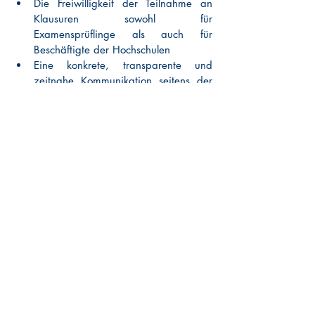
Die Freiwilligkeit der Teilnahme an 
Klausuren sowohl für 
Examensprüflinge als auch für 
Beschäftigte der Hochschulen 
Eine konkrete, transparente und 
zeitnahe Kommunikation seitens der 
Hessischen Lehrkräfteakademie 
beziehungsweise der Prüfungsstelle 
zur Umsetzung von Hygiene- und 
Sicherheitsmaßnahmen, zum Ablauf 
der Prüfungen vor Ort, zu flexiblen 
Härtefall- und Sonderregelungen für 
Risikopatient:innen sowie zum 
Prüfungszeitraum und -termin.
Eine Einbeziehung von Studierenden 
und Personalräten in den 
Entscheidungsfindungsprozess.
Adäquate Lösungen für alle 
Studierende, insbesondere aber für 
Risikopatient:innen und Personen, die 
mit solchen in einem Haushalt leben, 